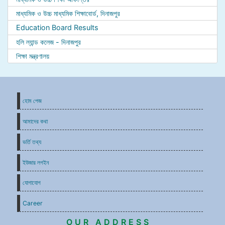
মাধ্যমিক ও উচ্চ মাধ্যমিক শিক্ষাবোর্ড, দিনাজপুর
Education Board Results
হলি ল্যান্ড কলেজ - দিনাজপুর
শিক্ষা মন্ত্রণালয়
হোম পেজ
আমাদের কথা
ভর্তি তথ্য
ইউজার লগইন
যোগাযোগ
Career
OUR ADDRESS