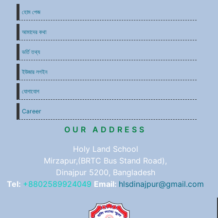
হোম পেজ
আমাদের কথা
ভর্তি তথ্য
ইউজার লগইন
যোগাযোগ
Career
OUR ADDRESS
Holy Land School
Mirzapur,(BRTC Bus Stand Road),
Dinajpur 5200, Bangladesh
Tel:
+8802589924049
Email:
hlsdinajpur@gmail.com