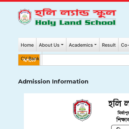
Home
About Us
Academics
Result
Co-
CV Bank
আপডেট
Admission Information